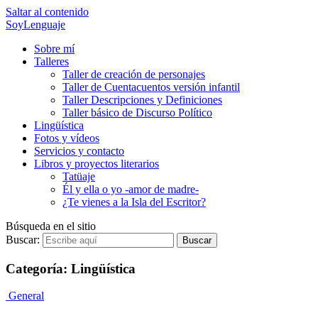
Saltar al contenido
SoyLenguaje
Sobre mí
Talleres
Taller de creación de personajes
Taller de Cuentacuentos versión infantil
Taller Descripciones y Definiciones
Taller básico de Discurso Político
Lingüística
Fotos y vídeos
Servicios y contacto
Libros y proyectos literarios
Tatüaje
Él y ella o yo -amor de madre-
¿Te vienes a la Isla del Escritor?
Búsqueda en el sitio
Buscar:
Buscar
Categoría: Lingüística
General