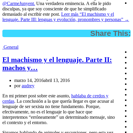
@
CarmeJunyent.
Una verdadera eminencia. A ella le pido
disculpas, ya que soy consciente de que he simplificado
demasiado al escribir este post.
Leer más
“El machismo y el
lenguaje. Parte III: lenguas y evolución, pronombres y personas”
→
Share This:
General
El machismo y el lenguaje. Parte II:
machos y…
marzo 14, 2016
abril 13, 2016
por
audrey
En mi primer post sobre este asunto,
hablaba de cerdos y
cerdas
. La conclusión a la que quería llegar es que acusar al
lenguaje de ser sexista no tiene fundamento. Porque,
efectivamente, no es el lenguaje lo que hace que
interpretemos “erróneamente” un determinado mensaje, sino
el contexto y el entorno.
Sigamos hablando de animales y excursiones, pero esta vez