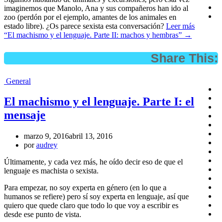
imaginemos que Manolo, Ana y sus compañeros han ido al
zoo (perdón por el ejemplo, amantes de los animales en
estado libre). ¿Os parece sexista esta conversación?
Leer más
“El machismo y el lenguaje. Parte II: machos y hembras”
→
Share This:
General
El machismo y el lenguaje. Parte I: el
mensaje
marzo 9, 2016
abril 13, 2016
por
audrey
Últimamente, y cada vez más, he oído decir eso de que el
lenguaje es machista o sexista.
Para empezar, no soy experta en género (en lo que a
humanos se refiere) pero sí soy experta en lenguaje, así que
quiero que quede claro que todo lo que voy a escribir es
desde ese punto de vista.