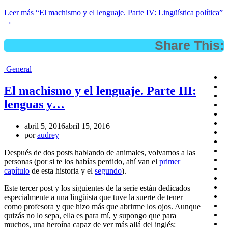
Leer más
“El machismo y el lenguaje. Parte IV: Lingüística política”
→
Share This:
General
El machismo y el lenguaje. Parte III:
lenguas y…
abril 5, 2016
abril 15, 2016
por
audrey
Después de dos posts hablando de animales, volvamos a las
personas (por si te los habías perdido, ahí van el
primer
capítulo
de esta historia y el
segundo
).
Este tercer post y los siguientes de la serie están dedicados
especialmente a una lingüista que tuve la suerte de tener
como profesora y que hizo más que abrirme los ojos. Aunque
quizás no lo sepa, ella es para mí, y supongo que para
muchos, una heroína capaz de ver más allá del inglés: