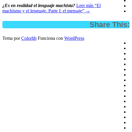
¿Es en realidad el lenguaje machista?
Leer más
“El
machismo y el lenguaje. Parte I: el mensaje”
→
Share This:
Tema por
Colorlib
Funciona con
WordPress