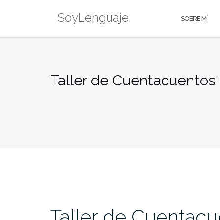
Saltar
SoyLenguaje
al
SOBRE MÍ
contenido
Taller de Cuentacuentos v
Taller de Cuentacue