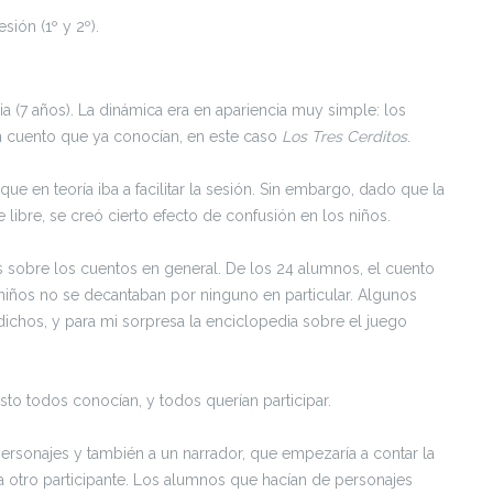
ión (1º y 2º).
ia (7 años). La dinámica era en apariencia muy simple: los
un cuento que ya conocían, en este caso
Los Tres Cerditos
.
 que en teoría iba a facilitar la sesión. Sin embargo, dado que la
 libre, se creó cierto efecto de confusión en los niños.
s sobre los cuentos en general. De los 24 alumnos, el cuento
 niños no se decantaban por ninguno en particular. Algunos
chos, y para mi sorpresa la enciclopedia sobre el juego
o todos conocían, y todos querían participar.
ersonajes y también a un narrador, que empezaría a contar la
 a otro participante. Los alumnos que hacían de personajes