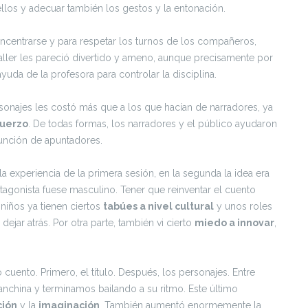
llos y adecuar también los gestos y la entonación.
 concentrarse y para respetar los turnos de los compañeros,
aller les pareció divertido y ameno, aunque precisamente por
yuda de la profesora para controlar la disciplina.
ersonajes les costó más que a los que hacían de narradores, ya
fuerzo
. De todas formas, los narradores y el público ayudaron
unción de apuntadores.
s la experiencia de la primera sesión, en la segunda la idea era
otagonista fuese masculino. Tener que reinventar el cuento
niños ya tienen ciertos
tabúes a nivel cultural
y unos roles
dejar atrás. Por otra parte, también vi cierto
miedo a innovar
,
ento. Primero, el título. Después, los personajes. Entre
lanchina y terminamos bailando a su ritmo. Este último
ción
y la
imaginación
. También aumentó enormemente la