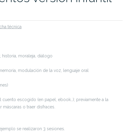
cha técnica
 historia, moraleja, diálogo
memoria, modulación de la voz, lenguaje oral
ones)
l cuento escogido (en papel, ebook…); previamente a la
r máscaras o traer disfraces.
 ejemplo se realizaron 3 sesiones.