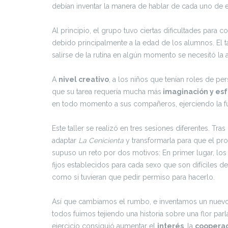
debían inventar la manera de hablar de cada uno de e
Al principio, el grupo tuvo ciertas dificultades para
debido principalmente a la edad de los alumnos. El t
salirse de la rutina en algún momento se necesitó la a
A
nivel creativo
, a los niños que tenían roles de p
que su tarea requería mucha más
imaginación y es
en todo momento a sus compañeros, ejerciendo la f
Este taller se realizó en tres sesiones diferentes. Tra
adaptar
La Cenicienta
y transformarla para que el pr
supuso un reto por dos motivos: En primer lugar, los 
fijos establecidos para cada sexo que son difíciles de 
como si tuvieran que pedir permiso para hacerlo.
Así que cambiamos el rumbo, e inventamos un nuevo cu
todos fuimos tejiendo una historia sobre una flor par
ejercicio consiguió aumentar el
interés
, la
coopera