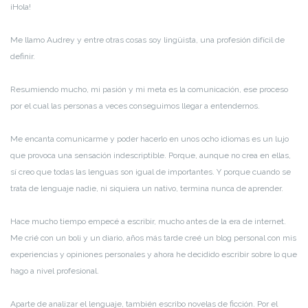
¡Hola!
Me llamo Audrey y entre otras cosas soy lingüista, una profesión difícil de
definir.
Resumiendo mucho, mi pasión y mi meta es la comunicación, ese proceso
por el cual las personas a veces conseguimos llegar a entendernos.
Me encanta comunicarme y poder hacerlo en unos ocho idiomas es un lujo
que provoca una sensación indescriptible. Porque, aunque no crea en ellas,
sí creo que todas las lenguas son igual de importantes. Y porque cuando se
trata de lenguaje nadie, ni siquiera un nativo, termina nunca de aprender.
Hace mucho tiempo empecé a escribir, mucho antes de la era de internet.
Me crié con un boli y un diario, años más tarde creé un blog personal con mis
experiencias y opiniones personales y ahora he decidido escribir sobre lo que
hago a nivel profesional.
Aparte de analizar el lenguaje, también escribo novelas de ficción. Por el